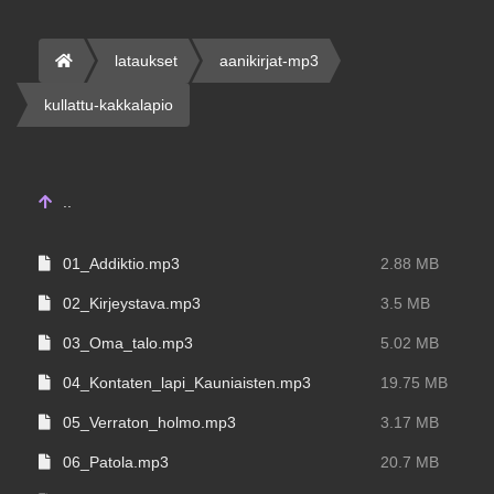
lataukset
aanikirjat-mp3
kullattu-kakkalapio
..
01_Addiktio.mp3
2.88 MB
02_Kirjeystava.mp3
3.5 MB
03_Oma_talo.mp3
5.02 MB
04_Kontaten_lapi_Kauniaisten.mp3
19.75 MB
05_Verraton_holmo.mp3
3.17 MB
06_Patola.mp3
20.7 MB