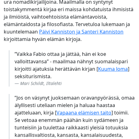
ura nomadikirjailijoina. Maailmalla on syntynyt
toistakymmentä kirjaa eri maissa kohdatuista ihmisistä
ja ilmiöistä, vaihtoehtoisista elämäntavoista,
elämäntaidosta ja filosofiasta. Tervetuloa lukemaan ja
kuuntelemaan
Päivi Kanniston ja Santeri Kanniston
kirjoittamia hyvän elämän kirjoja.
”Vaikka Fabio ottaa ja jättää, hän ei koe
valloittavansa” - maailmaa nähnyt suomalaispari
kirjoitti ajatuksia herättävän kirjan [
Kuuma loma
]
seksiturismista.
Mari Schildt, Iltalehti
”Jos on väsynyt juoksemaan oravanpyörässä, omaa
älyllisesti uteliaan mielen ja haluaa haastaa
ajatteluaan, kirja [
Vapaana elämisen taito
] toimii.
Se vetoaa enemmän päähän kuin sydämeen ja
tunteisiin ja tuulettaa raikkaasti yleisiä totuuksia
kansallisvaltiosta, kansasta, kansalaisuudesta,