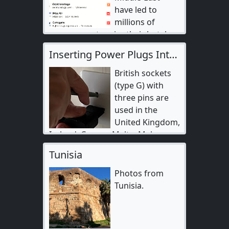
have led to
millions of
passengers to miss their hotel
booking…
Inserting Power Plugs Into British Sockets Without Adaptor
British sockets
(type G) with
three pins are
used in the
United Kingdom,
Ireland, Cyprus, Malta, Mal…
Tunisia
Photos from
Tunisia.