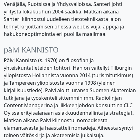
Venäjällä, Ruotsissa ja Yhdysvalloissa. Santeri johti
yritystä lokakuuhun 2004 saakka. Matkan aikana
Santeri kiinnostui uudelleen tietotekniikasta ja on
tehnyt kirjoittamisen ohessa webbisivuja, appeja ja
hakukoneoptimointia eri puolilla maailmaa.
päivi
KANNISTO
Päivi Kannisto (s. 1970) on filosofian ja
yhteiskuntatieteiden tohtori. Hän on väitellyt Tilburgin
yliopistosta Hollannista vuonna 2014 (turismitutkimus)
ja Tampereen yliopistosta vuonna 1998 (yleinen
kirjallisuustiede). Päivi aloitti uransa Suomen Akatemian
tutkijana ja työskenteli sittemmin mm. Radiolinjan
Content Managerina ja liikkeenjohdon konsulttina CLC
Oy:ssä erityisalanaan asiakkuudenhallinta ja strategiat.
Matkan aikana Päivi kiinnostui nomadisesta
elämäntavasta ja haastatteli nomadeja. Aiheesta syntyi
toinen väitöskirja ja akateemisia julkaisuja.