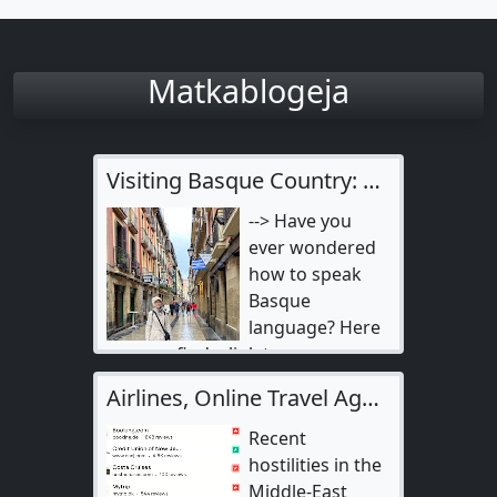
Matkablogeja
Visiting Basque Country: Donostia San Sebastian & Bilbao
--> Have you
ever wondered
how to speak
Basque
language? Here
you can find a link to a
conversation…
Airlines, Online Travel Agents & Cruise Lines Steal Refunds
Recent
hostilities in the
Middle-East