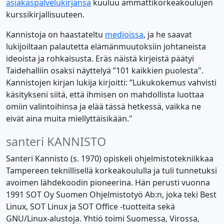
asiakaspalvelukirjansa
kuuluu ammattikorkeakoulujen
kurssikirjallisuuteen.
Kannistoja on haastateltu
medioissa
, ja he saavat
lukijoiltaan palautetta elämänmuutoksiin johtaneista
ideoista ja rohkaisusta. Eräs näistä kirjeistä päätyi
Taidehalliin osaksi näyttelyä ”101 kaikkien puolesta".
Kannistojen kirjan lukija kirjoitti: ”Lukukokemus vahvisti
käsitykseni siitä, että ihmisen on mahdollista luottaa
omiin valintoihinsa ja elää tässä hetkessä, vaikka ne
eivät aina muita miellyttäisikään."
santeri
KANNISTO
Santeri Kannisto (s. 1970) opiskeli ohjelmistotekniikkaa
Tampereen teknillisellä korkeakoululla ja tuli tunnetuksi
avoimen lähdekoodin pioneerina. Hän perusti vuonna
1991 SOT Oy Suomen Ohjelmistotyö Ab:n, joka teki Best
Linux, SOT Linux ja SOT Office -tuotteita sekä
GNU/Linux-alustoja. Yhtiö toimi Suomessa, Virossa,