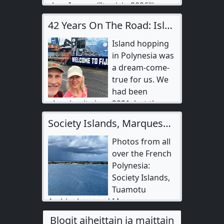
showImages("tunisia-2026"); -->…
42 Years On The Road: Island Hopping In Polynesia
Island hopping
in Polynesia was
a dream-come-
true for us. We
had been
planning it since 2021, but th…
Society Islands, Marquesas Archipelago and Tuamotu Archipelago in French Polynesia, France
Photos from all
over the French
Polynesia:
Society Islands,
Tuamotu
Archipelago and Marquesas
Archip…
Blogit aiheittain ja maittain