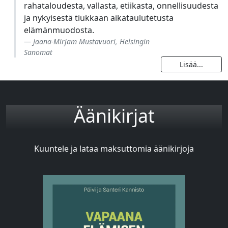
rahataloudesta, vallasta, etiikasta, onnellisuudesta
ja nykyisestä tiukkaan aikataulutetusta
elämänmuodosta.
Jaana-Mirjam Mustavuori, Helsingin
Sanomat
Lisää...
Äänikirjat
Kuuntele ja lataa maksuttomia äänikirjoja