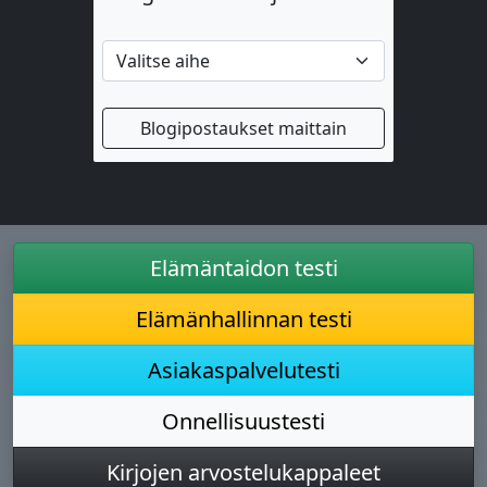
Blogipostaukset maittain
Elämäntaidon testi
Elämänhallinnan testi
Asiakaspalvelutesti
Onnellisuustesti
Kirjojen arvostelukappaleet