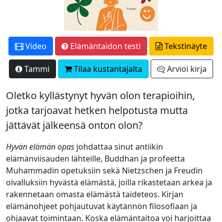
Video
Elämäntaidon testi
Tekstinäyte
Tammi
Tilaa kustantajalta
Arvioi kirja
Oletko kyllästynyt hyvän olon terapioihin,
jotka tarjoavat hetken helpotusta mutta
jättävät jälkeensä onton olon?
Hyvän elämän opas
johdattaa sinut antiikin
elämänviisauden lähteille, Buddhan ja profeetta
Muhammadin opetuksiin sekä Nietzschen ja Freudin
oivalluksiin hyvästä elämästä, joilla rikastetaan arkea ja
rakennetaan omasta elämästä taideteos. Kirjan
elämänohjeet pohjautuvat käytännön filosofiaan ja
ohjaavat toimintaan. Koska elämäntaitoa voi harjoittaa