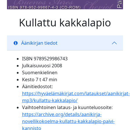
Kullattu kakkalapio
Äänikirjan tiedot
ISBN 9789529986743
Julkaisuvuosi 2008
Suomenkielinen
Kesto 7 t 47 min
Äänitiedostot:
https://hyväelämäkirjat.com/lataukset/aanikirjat-
mp3/kullattu-kakkalapio/
Vaihtoehtoinen lataus- ja kuunteluosoite:
https://archive.org/details/aanikirja-
novellikokoelma-kullattu-kakkalapio-paivi-
kannisto