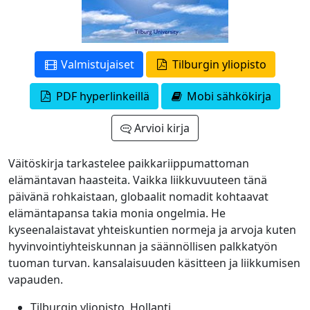
Valmistujaiset
Tilburgin yliopisto
PDF hyperlinkeillä
Mobi sähkökirja
Arvioi kirja
Väitöskirja tarkastelee paikkariippumattoman
elämäntavan haasteita. Vaikka liikkuvuuteen tänä
päivänä rohkaistaan, globaalit nomadit kohtaavat
elämäntapansa takia monia ongelmia. He
kyseenalaistavat yhteiskuntien normeja ja arvoja kuten
hyvinvointiyhteiskunnan ja säännöllisen palkkatyön
tuoman turvan. kansalaisuuden käsitteen ja liikkumisen
vapauden.
Tilburgin yliopisto, Hollanti