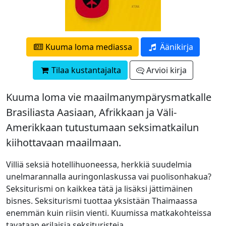
Kuuma loma mediassa
Äänikirja
Tilaa kustantajalta
Arvioi kirja
Kuuma loma vie maailmanympärysmatkalle
Brasiliasta Aasiaan, Afrikkaan ja Väli-
Amerikkaan tutustumaan seksimatkailun
kiihottavaan maailmaan.
Villiä seksiä hotellihuoneessa, herkkiä suudelmia
unelmarannalla auringonlaskussa vai puolisonhakua?
Seksiturismi on kaikkea tätä ja lisäksi jättimäinen
bisnes. Seksiturismi tuottaa yksistään Thaimaassa
enemmän kuin riisin vienti. Kuumissa matkakohteissa
tavataan erilaisia seksituristeja.