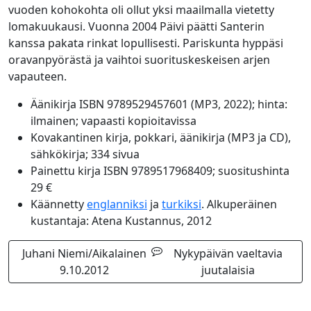
vuoden kohokohta oli ollut yksi maailmalla vietetty
lomakuukausi. Vuonna 2004 Päivi päätti Santerin
kanssa pakata rinkat lopullisesti. Pariskunta hyppäsi
oravanpyörästä ja vaihtoi suorituskeskeisen arjen
vapauteen.
Äänikirja ISBN 9789529457601 (MP3, 2022); hinta:
ilmainen; vapaasti kopioitavissa
Kovakantinen kirja, pokkari, äänikirja (MP3 ja CD),
sähkökirja; 334 sivua
Painettu kirja ISBN 9789517968409; suositushinta
29 €
Käännetty
englanniksi
ja
turkiksi
. Alkuperäinen
kustantaja: Atena Kustannus, 2012
Juhani Niemi/Aikalainen
Nykypäivän vaeltavia
9.10.2012
juutalaisia