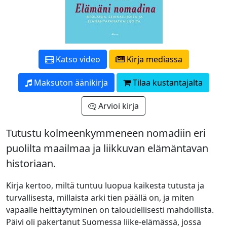
Katso video
Kirja mediassa
Maksuton äänikirja
Tilaa kustantajalta
Arvioi kirja
Tutustu kolmeenkymmeneen nomadiin eri
puolilta maailmaa ja liikkuvan elämäntavan
historiaan.
Kirja kertoo, miltä tuntuu luopua kaikesta tutusta ja
turvallisesta, millaista arki tien päällä on, ja miten
vapaalle heittäytyminen on taloudellisesti mahdollista.
Päivi oli pakertanut Suomessa liike-elämässä, jossa