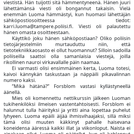
viestistä. Hän tuijotti sitä hämmentyneenä. Hänen juuri
lähettämänsä viesti oli bongannut takaisin. Vielä
enemmän Luoma hämmästyi, kun huomasi lähettäjän
sähköpostiosoitteessa tiedot:
karri.luoma@tampere.poliisi.fi. Viesti oli palautettu
hänen omasta osoitteestaan.
Käyttikö joku hänen sähköpostiaan? Oliko poliisin
tietojärjestelmiin murtauduttu niin, että
tietotekniikkaosasto ei ollut huomannut? Silloin sadoilla
poliiseilla saattoi olla samanlaisia viestejä, joilla
rikollinen nauroi virkavallalle päin naamaa.
Ei varmasti olisi ensimmäinen kerta, Luoma totesi,
kaivoi kännykän taskustaan ja näppäili pikavalinnan
numero kaksi.
”Mikä hätänä?” Forsblom vastasi kyllästyneellä
äänellä.
Mies oli komennettu nettikurssin jälkeen Luoman
tukihenkilöksi ilmeisen vastentahtoisesti. Forsblom ei
halunnut tulla häirityksi ja yritti aina lopettaa puhelut
lyhyeen. Luoma epäili äijää ihmisvihaajaksi, sillä miksi
tämä olisi muuten käkkinyt pahalle haisevana
koneidensa ääressä kaikki illat ja viikonloput. Naista ei