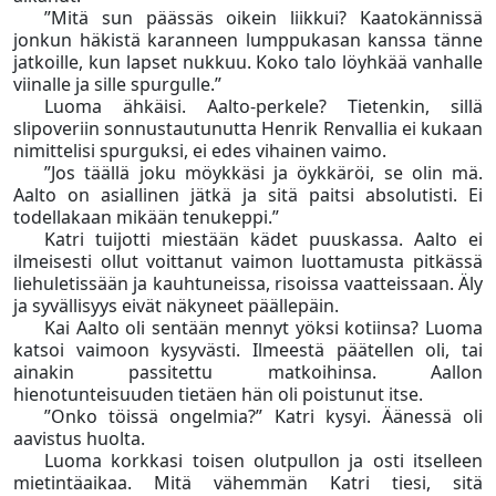
”Mitä sun päässäs oikein liikkui? Kaatokännissä
jonkun häkistä karanneen lumppukasan kanssa tänne
jatkoille, kun lapset nukkuu. Koko talo löyhkää vanhalle
viinalle ja sille spurgulle.”
Luoma ähkäisi. Aalto-perkele? Tietenkin, sillä
slipoveriin sonnustautunutta Henrik Renvallia ei kukaan
nimittelisi spurguksi, ei edes vihainen vaimo.
”Jos täällä joku möykkäsi ja öykkäröi, se olin mä.
Aalto on asiallinen jätkä ja sitä paitsi absolutisti. Ei
todellakaan mikään tenukeppi.”
Katri tuijotti miestään kädet puuskassa. Aalto ei
ilmeisesti ollut voittanut vaimon luottamusta pitkässä
liehuletissään ja kauhtuneissa, risoissa vaatteissaan. Äly
ja syvällisyys eivät näkyneet päällepäin.
Kai Aalto oli sentään mennyt yöksi kotiinsa? Luoma
katsoi vaimoon kysyvästi. Ilmeestä päätellen oli, tai
ainakin passitettu matkoihinsa. Aallon
hienotunteisuuden tietäen hän oli poistunut itse.
”Onko töissä ongelmia?” Katri kysyi. Äänessä oli
aavistus huolta.
Luoma korkkasi toisen olutpullon ja osti itselleen
mietintäaikaa. Mitä vähemmän Katri tiesi, sitä