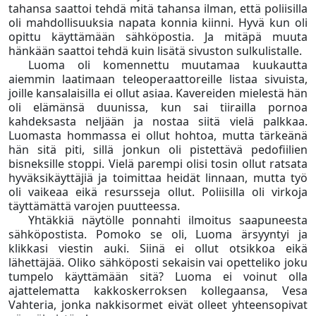
tahansa saattoi tehdä mitä tahansa ilman, että poliisilla
oli mahdollisuuksia napata konnia kiinni. Hyvä kun oli
opittu käyttämään sähköpostia. Ja mitäpä muuta
hänkään saattoi tehdä kuin lisätä sivuston sulkulistalle.
Luoma oli komennettu muutamaa kuukautta
aiemmin laatimaan teleoperaattoreille listaa sivuista,
joille kansalaisilla ei ollut asiaa. Kavereiden mielestä hän
oli elämänsä duunissa, kun sai tiirailla pornoa
kahdeksasta neljään ja nostaa siitä vielä palkkaa.
Luomasta hommassa ei ollut hohtoa, mutta tärkeänä
hän sitä piti, sillä jonkun oli pistettävä pedofiilien
bisneksille stoppi. Vielä parempi olisi tosin ollut ratsata
hyväksikäyttäjiä ja toimittaa heidät linnaan, mutta työ
oli vaikeaa eikä resursseja ollut. Poliisilla oli virkoja
täyttämättä varojen puutteessa.
Yhtäkkiä näytölle ponnahti ilmoitus saapuneesta
sähköpostista. Pomoko se oli, Luoma ärsyyntyi ja
klikkasi viestin auki. Siinä ei ollut otsikkoa eikä
lähettäjää. Oliko sähköposti sekaisin vai opetteliko joku
tumpelo käyttämään sitä? Luoma ei voinut olla
ajattelematta kakkoskerroksen kollegaansa, Vesa
Vahteria, jonka nakkisormet eivät olleet yhteensopivat