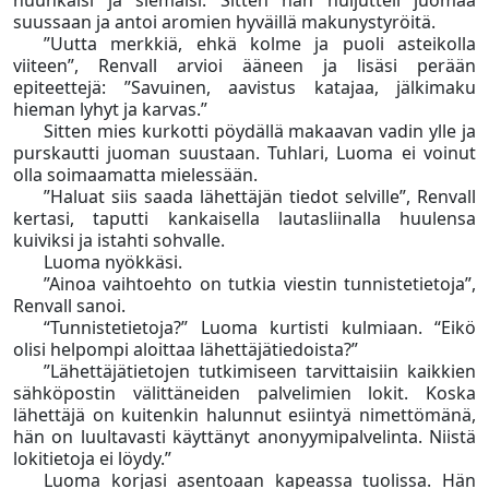
nuuhkaisi ja siemaisi. Sitten hän huljutteli juomaa
suussaan ja antoi aromien hyväillä makunystyröitä.
”Uutta merkkiä, ehkä kolme ja puoli asteikolla
viiteen”, Renvall arvioi ääneen ja lisäsi perään
epiteettejä: ”Savuinen, aavistus katajaa, jälkimaku
hieman lyhyt ja karvas.”
Sitten mies kurkotti pöydällä makaavan vadin ylle ja
purskautti juoman suustaan. Tuhlari, Luoma ei voinut
olla soimaamatta mielessään.
”Haluat siis saada lähettäjän tiedot selville”, Renvall
kertasi, taputti kankaisella lautasliinalla huulensa
kuiviksi ja istahti sohvalle.
Luoma nyökkäsi.
”Ainoa vaihtoehto on tutkia viestin tunnistetietoja”,
Renvall sanoi.
“Tunnistetietoja?” Luoma kurtisti kulmiaan. “Eikö
olisi helpompi aloittaa lähettäjätiedoista?”
”Lähettäjätietojen tutkimiseen tarvittaisiin kaikkien
sähköpostin välittäneiden palvelimien lokit. Koska
lähettäjä on kuitenkin halunnut esiintyä nimettömänä,
hän on luultavasti käyttänyt anonyymipalvelinta. Niistä
lokitietoja ei löydy.”
Luoma korjasi asentoaan kapeassa tuolissa. Hän