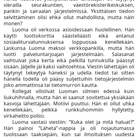
vierailla seurakuntien, väestörekisterikeskuksen,
pankin ja sairaalan järjestelmissä. Yksittäisen tiedon
selvittäminen olisi ehkä ollut mahdollista, mutta näin
monen?
Luoma oli verkossa asioidessaan huolellinen. Hän
käytti luottokorttia säästeliäästi eikä antanut
sosiaaliturvatunnuksensa loppuosaa kenellekään.
Laskunsa Luoma maksoi verkkopankilla, mutta hän
luotti palveluntarjoajan järjestelmään. Salasanat
vaihtuivat joka kerta eikä pelkillä tunnuksilla päässyt
sisään. Jäljelle jäi kaksi vaihtoehtoa. Viestin lähettäjän oli
täytynyt tekeytyä häneksi ja udella tiedot tai sitten
hänellä todella oli pääsy suljettuihin tietojärjestelmiin
joko ammattinsa tai tietomurron kautta.
Kollegat vilistivät Luoman silmien edessä kuin
liukuhihnalla, mutta hän ei saanut sovitettua yksiäkään
kasvoja lähettäjään. Motiivi puuttui. Hän ei ollut uhka
kenellekään, pelkkä runkkuhommiin hyllytetty,
virkaheitto poliisi.
Luoma vastasi viestiin: ”Kuka olet ja mitä haluat?”
Hän painoi ”Lähetä”-nappia ja oli nojautumassa
tuolissaan taaksepäin, kun sai ilmoituksen uudesta