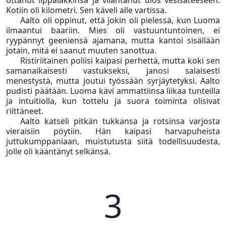
ottanut lippalakkinsa ja vilahtanut ulos vesisateeseen.
Kotiin oli kilometri. Sen käveli alle vartissa.
Aalto oli oppinut, että jokin oli pielessä, kun Luoma
ilmaantui baariin. Mies oli vastuuntuntoinen, ei
ryypännyt geeniensä ajamana, mutta kantoi sisällään
jotain, mitä ei saanut muuten sanottua.
Ristiriitainen poliisi kaipasi perhettä, mutta koki sen
samanaikaisesti vastukseksi, janosi salaisesti
menestystä, mutta joutui työssään syrjäytetyksi. Aalto
pudisti päätään. Luoma kävi ammattiinsa liikaa tunteilla
ja intuitiolla, kun tottelu ja suora toiminta olisivat
riittäneet.
Aalto katseli pitkän tukkansa ja rotsinsa varjosta
vieraisiin pöytiin. Hän kaipasi harvapuheista
juttukumppaniaan, muistutusta siitä todellisuudesta,
jolle oli kääntänyt selkänsä.
3