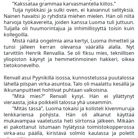
”Kakssataa grammaa karvasmantelia kiitos.”
Tuija nyökkäsi ja sulki oven, ei kaivannut selityksiä.
Nainen havaitsi jo ryhdistä miehen mielen. Hän oli niitä
harvoja työkavereita, joiden kanssa Luoma tuli juttuun.
Tuijalla oli huumorintajua ja inhimillisyyttä toisin kuin
kollegoilla.
Mistä näitä ongelmia aina kertyi, Luoma ihmetteli ja
tunsi jälleen kerran olevansa väärällä alalla. Nyt
tarvittiin Henrik Renvallia. Se oli fiksu mies, teknillisen
yliopiston käynyt ja hemmetinmoinen hakkeri, oikea
tietokonevelho.
Renvall asui Pyynikillä isossa, kunnostetussa puutalossa
lähellä piispan virka-asuntoa. Talo oli maalattu kesällä ja
ikkunanpuitteet hohtivat puhtaan valkoisina.
”Mitä mies?” Renvall kysyi. Hän ei yllättynyt
vieraasta, joka poikkeili talossa yhä useammin.
”Mitäs tässä”, Luoma tokaisi ja kolisteli kivenmuruja
lenkkariensa pohjista. Hän oli alkanut käyttää
mukavampaa vaatetusta heti siirtonsa jälkeen. Mikään
ei pakottanut istumaan hylätyssä toimistokopperossa
virka-asu päällä, kiristävä solmio kaulassa ja poletit