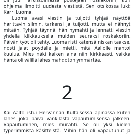
oli juuri arkistoimassa postejaan roskakoriin, kun
ohjelma ilmoitti uudesta viestistä. Sen otsikossa luki:
Karri Luoma.
Luoma avasi viestin ja tuijotti tyhjää näyttöä
harittavin silmin, tarkensi ja tuijotti, mutta ei nähnyt
mitään. Tyhjää täynnä, hän hymähti ja lennätti viestin
yhdellä klikkauksella muiden seuraksi roskakoriin.
Päivän työt oli tehty. Luoma risti kätensä niskan taakse,
nosti jalat pöydälle ja mietti, mitä Aallolle mahtoi
kuulua. Mies näki kaiken aina niin kirkkaasti, vaikka
häntä oli välillä lähes mahdoton ymmärtää.
2
Kai Aalto istui Hervannan Kultaisessa apinassa kuten
lähes joka päivä vankilasta vapautumisensa jälkeen.
Vapautuminen, mies murahti. Se oli yksi kielen
typerimmistä käsitteistä. Mihin hän oli vapautunut ja