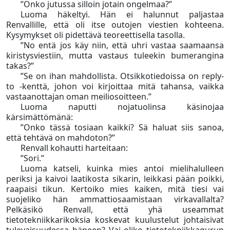
”Onko jutussa silloin jotain ongelmaa?”
Luoma häkeltyi. Hän ei halunnut paljastaa
Renvallille, että oli itse outojen viestien kohteena.
Kysymykset oli pidettävä teoreettisella tasolla.
”No entä jos käy niin, että uhri vastaa saamaansa
kiristysviestiin, mutta vastaus tuleekin bumerangina
takas?”
”Se on ihan mahdollista. Otsikkotiedoissa on reply-
to -kenttä, johon voi kirjoittaa mitä tahansa, vaikka
vastaanottajan oman meiliosoitteen.”
Luoma naputti nojatuolinsa käsinojaa
kärsimättömänä:
”Onko tässä tosiaan kaikki? Sä haluat siis sanoa,
että tehtävä on mahdoton?”
Renvall kohautti harteitaan:
”Sori.”
Luoma katseli, kuinka mies antoi mielihalulleen
periksi ja kaivoi laatikosta sikarin, leikkasi pään poikki,
raapaisi tikun. Kertoiko mies kaiken, mitä tiesi vai
suojeliko hän ammattiosaamistaan virkavallalta?
Pelkäsikö Renvall, että yhä useammat
tietotekniikkarikoksia koskevat kuulustelut johtaisivat