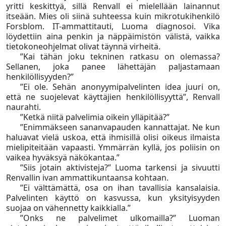
yritti keskittyä, sillä Renvall ei mielellään lainannut
itseään. Mies oli siinä suhteessa kuin mikrotukihenkilö
Forsblom. IT-ammattitauti, Luoma diagnosoi. Vika
löydettiin aina penkin ja näppäimistön välistä, vaikka
tietokoneohjelmat olivat täynnä virheitä.
”Kai tähän joku tekninen ratkasu on olemassa?
Sellanen, joka panee lähettäjän paljastamaan
henkilöllisyyden?”
”Ei ole. Sehän anonyymipalvelinten idea juuri on,
että ne suojelevat käyttäjien henkilöllisyyttä”, Renvall
naurahti.
”Ketkä niitä palvelimia oikein ylläpitää?”
”Enimmäkseen sananvapauden kannattajat. Ne kun
haluavat vielä uskoa, että ihmisillä olisi oikeus ilmaista
mielipiteitään vapaasti. Ymmärrän kyllä, jos poliisin on
vaikea hyväksyä näkökantaa.”
”Siis jotain aktivisteja?” Luoma tarkensi ja sivuutti
Renvallin ivan ammattikuntaansa kohtaan.
”Ei välttämättä, osa on ihan tavallisia kansalaisia.
Palvelinten käyttö on kasvussa, kun yksityisyyden
suojaa on vähennetty kaikkialla.”
”Onks ne palvelimet ulkomailla?” Luoman