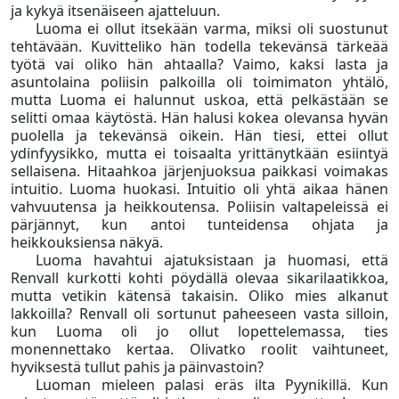
ja kykyä itsenäiseen ajatteluun.
Luoma ei ollut itsekään varma, miksi oli suostunut
tehtävään. Kuvitteliko hän todella tekevänsä tärkeää
työtä vai oliko hän ahtaalla? Vaimo, kaksi lasta ja
asuntolaina poliisin palkoilla oli toimimaton yhtälö,
mutta Luoma ei halunnut uskoa, että pelkästään se
selitti omaa käytöstä. Hän halusi kokea olevansa hyvän
puolella ja tekevänsä oikein. Hän tiesi, ettei ollut
ydinfyysikko, mutta ei toisaalta yrittänytkään esiintyä
sellaisena. Hitaahkoa järjenjuoksua paikkasi voimakas
intuitio. Luoma huokasi. Intuitio oli yhtä aikaa hänen
vahvuutensa ja heikkoutensa. Poliisin valtapeleissä ei
pärjännyt, kun antoi tunteidensa ohjata ja
heikkouksiensa näkyä.
Luoma havahtui ajatuksistaan ja huomasi, että
Renvall kurkotti kohti pöydällä olevaa sikarilaatikkoa,
mutta vetikin kätensä takaisin. Oliko mies alkanut
lakkoilla? Renvall oli sortunut paheeseen vasta silloin,
kun Luoma oli jo ollut lopettelemassa, ties
monennettako kertaa. Olivatko roolit vaihtuneet,
hyviksestä tullut pahis ja päinvastoin?
Luoman mieleen palasi eräs ilta Pyynikillä. Kun