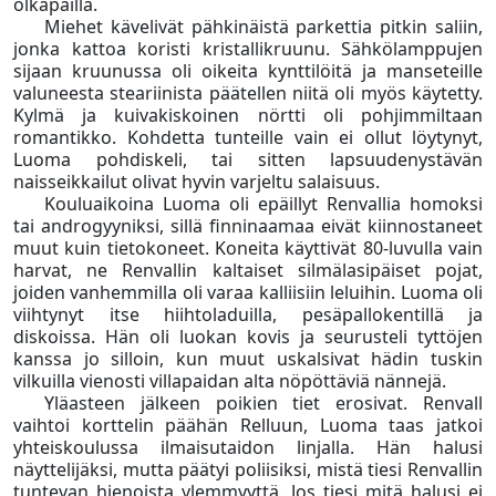
olkapäillä.
Miehet kävelivät pähkinäistä parkettia pitkin saliin,
jonka kattoa koristi kristallikruunu. Sähkölamppujen
sijaan kruunussa oli oikeita kynttilöitä ja manseteille
valuneesta steariinista päätellen niitä oli myös käytetty.
Kylmä ja kuivakiskoinen nörtti oli pohjimmiltaan
romantikko. Kohdetta tunteille vain ei ollut löytynyt,
Luoma pohdiskeli, tai sitten lapsuudenystävän
naisseikkailut olivat hyvin varjeltu salaisuus.
Kouluaikoina Luoma oli epäillyt Renvallia homoksi
tai androgyyniksi, sillä finninaamaa eivät kiinnostaneet
muut kuin tietokoneet. Koneita käyttivät 80-luvulla vain
harvat, ne Renvallin kaltaiset silmälasipäiset pojat,
joiden vanhemmilla oli varaa kalliisiin leluihin. Luoma oli
viihtynyt itse hiihtoladuilla, pesäpallokentillä ja
diskoissa. Hän oli luokan kovis ja seurusteli tyttöjen
kanssa jo silloin, kun muut uskalsivat hädin tuskin
vilkuilla vienosti villapaidan alta nöpöttäviä nännejä.
Yläasteen jälkeen poikien tiet erosivat. Renvall
vaihtoi korttelin päähän Relluun, Luoma taas jatkoi
yhteiskoulussa ilmaisutaidon linjalla. Hän halusi
näyttelijäksi, mutta päätyi poliisiksi, mistä tiesi Renvallin
tuntevan hienoista ylemmyyttä. Jos tiesi mitä halusi ei