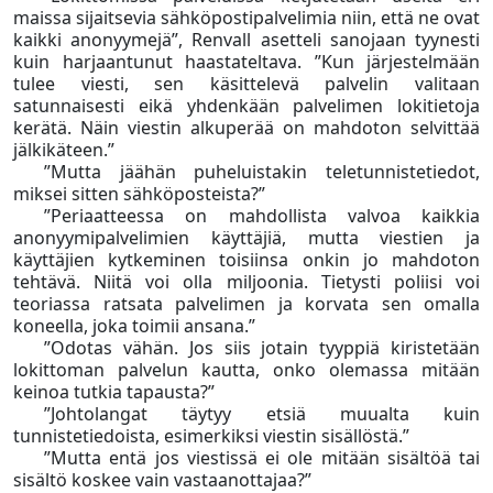
maissa sijaitsevia sähköpostipalvelimia niin, että ne ovat
kaikki anonyymejä”, Renvall asetteli sanojaan tyynesti
kuin harjaantunut haastateltava. ”Kun järjestelmään
tulee viesti, sen käsittelevä palvelin valitaan
satunnaisesti eikä yhdenkään palvelimen lokitietoja
kerätä. Näin viestin alkuperää on mahdoton selvittää
jälkikäteen.”
”Mutta jäähän puheluistakin teletunnistetiedot,
miksei sitten sähköposteista?”
”Periaatteessa on mahdollista valvoa kaikkia
anonyymipalvelimien käyttäjiä, mutta viestien ja
käyttäjien kytkeminen toisiinsa onkin jo mahdoton
tehtävä. Niitä voi olla miljoonia. Tietysti poliisi voi
teoriassa ratsata palvelimen ja korvata sen omalla
koneella, joka toimii ansana.”
”Odotas vähän. Jos siis jotain tyyppiä kiristetään
lokittoman palvelun kautta, onko olemassa mitään
keinoa tutkia tapausta?”
”Johtolangat täytyy etsiä muualta kuin
tunnistetiedoista, esimerkiksi viestin sisällöstä.”
”Mutta entä jos viestissä ei ole mitään sisältöä tai
sisältö koskee vain vastaanottajaa?”