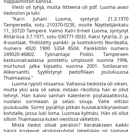
näppäimistön kanssa.
Viesti oli tyhjä, mutta liitteenä oli pdf. Luoma avasi
tiedoston ja luki:
”Karri Juhani Luoma, syntynyt 21.3.1970
Tampereella, sotu 210370-023E, osoite Näyttelijänkatu
11, 33720 Tampere. Vaimo Katri Irmeli Luoma, syntynyt
Ähtärissä 3.7.1971, sotu 030771-0032. Kaksi tytärtä, 2- ja
4-vuotiaat. Yhdistetty pankki- ja luottokortti Nordealta,
numero 4920 1900 5354 8504. Pankkitilin numero
249020-46802. Työnantaja: Poliisi. Tampereen
keskussairaalassa poistettu umpisuoli vuonna 1996,
murtunut jalka kipsattu vuonna 2001. Sotilasarvo:
Alikersantti. Syyllistynyt pedofiliaan joulukuussa
Thaimaassa.”
Luoma rypisti otsaansa. Valtaosa tiedoista oli oikein,
mutta yksi asia oli selvä: mitään rikollista hän ei ollut
tehnyt. Hän kaivoi vanhan kalenterin pöytälaatikosta,
nuolaisi sormeaan ja selasi sivuja. Väite viittasi
joulukuulle. Sormi pysähtyi pitkän kuulakärkikynäviivan
kohdalle, jossa luki loma. Luomaa kylmäsi. Hän oli ollut
silloin Thaimaassa kuten viestissä väitettiin.
Mistä tiedot olivat peräisin? Kerätäkseen kaikki
häntä koskevat yksityiskohdat lähettäjän oli täytynyt