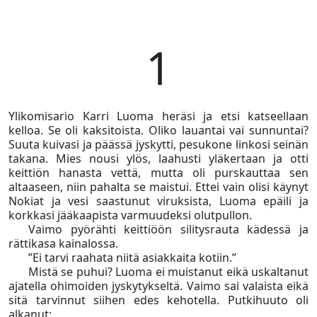
1
Ylikomisario Karri Luoma heräsi ja etsi katseellaan
kelloa. Se oli kaksitoista. Oliko lauantai vai sunnuntai?
Suuta kuivasi ja päässä jyskytti, pesukone linkosi seinän
takana. Mies nousi ylös, laahusti yläkertaan ja otti
keittiön hanasta vettä, mutta oli purskauttaa sen
altaaseen, niin pahalta se maistui. Ettei vain olisi käynyt
Nokiat ja vesi saastunut viruksista, Luoma epäili ja
korkkasi jääkaapista varmuudeksi olutpullon.
Vaimo pyörähti keittiöön silitysrauta kädessä ja
rättikasa kainalossa.
”Ei tarvi raahata niitä asiakkaita kotiin.”
Mistä se puhui? Luoma ei muistanut eikä uskaltanut
ajatella ohimoiden jyskytykseltä. Vaimo sai valaista eikä
sitä tarvinnut siihen edes kehotella. Putkihuuto oli
alkanut: