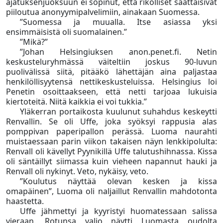
ajatuksenjuoksuun ei sopinut, että rikolliset saattaisivat
piiloutua anonyymipalvelimiin, ainakaan Suomessa.
”Suomessa ja muualla. Itse asiassa yksi
ensimmäisistä oli suomalainen.”
”Mikä?”
”Johan Helsingiuksen anon.penet.fi. Netin
keskusteluryhmässä väiteltiin joskus 90-luvun
puolivälissä siitä, pitääkö lähettäjän aina paljastaa
henkilöllisyytensä nettikeskusteluissa. Helsingius loi
Penetin osoittaakseen, että netti tarjoaa lukuisia
kiertoteitä. Niitä kaikkia ei voi tukkia.”
Yläkerran portaikosta kuulunut suhahdus keskeytti
Renvallin. Se oli Uffe, joka syöksyi rappusia alas
pomppivan paperipallon perässä. Luoma naurahti
muistaessaan parin viikon takaisen näyn lenkkipolulta:
Renvall oli kävellyt Pyynikillä Uffe talutushihnassa. Kissa
oli säntäillyt siimassa kuin vieheen napannut hauki ja
Renvall oli nykinyt. Veto, nykäisy, veto.
”Koulutus näyttää olevan kesken ja kissa
omapäinen”, Luoma oli naljaillut Renvallin mahdotonta
haastetta.
Uffe jähmettyi ja kyyristyi huomatessaan salissa
vieraan. Rotunsa valio näytti Luomasta oudolta