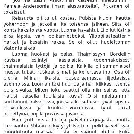
”Jos mä saisin valita, niin katselisin mieluummin
Pamela Andersonia ilman alusvaatteita”, Pitkänen oli
tokaissut.
Reissusta oli tullut kostea. Pubista klubin kautta
yökerhoon ja jatkoille ilta toisensa jälkeen. Siitä oli
kohta kaksitoista vuotta, Luoma havahtui. Ei ollut Katria
eikä lapsia, vain poikamiesboksi, Ylioppilasteatterin
harkat ja kesäisin raksa. Se oli ollut huolettoman
viatonta aikaa.
Luoma huokasi ja palasi Thaimissyyn. Bordellin
kuvissa esiintyi aasialaisia, todennäköisesti
thaimaalaisia tyttöjä ja poikia. Kaikilla oli samanlaiset
mustat tukat, ruskeat silmät ja kellertävä iho. Osa oli
pieniä, Miinan ikäisiä, poseeraamassa iljettävissä
asennoissa. Luoman teki huonoa ja hän klikkasi itsensä
pois sivulta. Miten joku saattoi olla niin sairas, että
halusi katsella tuollaisia kuvia? Olisi mieluummin
surffannut palveluissa, joissa aikuiset esiintyivät lapsina
polvisukissa ja koulu-univormuissa, tytöt tukat
letitettyinä, pojilla poskissa pisamia.
Hän yritti etsiä tietoja palveluntarjoajasta, mutta
turhaantui. Mitään ei löytynyt. Netti oli pelkkää vellovaa,
muodotonta massaa, josta ei saanut otetta. Kuka