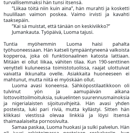
turvallisemmaksi hän tunsi itsensä.
”Liikaa töitä niin kuin aina”, hän murahti ja kosketti
huulillaan vaimon poskea. Vaimo irvisti ja kavahti
taaksepäin.
”Kai sä muistat, että tänään on keskiviikko?”
Jumankauta. Työpäivä, Luoma tajusi.
Tuntia myöhemmin Luoma haisi pahalta
työhuoneessaan. Hän katseli tympääntyneenä valkoista
kopperoa, joka oli funktionaalinen katosta lattiaan.
Mitään ei ollut liikaa, vähiten tilaa. Kun 190-senttinen
venytteli kuluneessa toimistotuolissa, raajat ulottuivat
vaivatta ikkunalta ovelle. Asiakkaita huoneeseen ei
mahtunut, mutta niitä ei myöskään ollut.
Luoma avasi koneensa. Sähköpostilaatikkoon oli
tulvi­nut yön ja aamupäivän aikana
lottovoittoilmoituksia, sukuelinten suurennusmainoksia
ja nigerialaisten sijoitusvihjeitä. Hän avasi yhden
posteista, luki pari riviä, mutta kyllästyi. Sitten hän
klikkasi viestissä olevaa linkkiä ja löysi itsensä
thaimaalaiselta pornosivulta.
Samaa paskaa, Luoma huokasi ja sulki palvelun. Hän