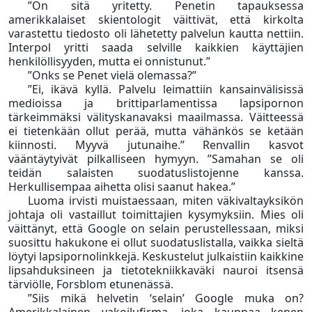
”On sitä yritetty. Penetin tapauksessa
amerikkalaiset skientologit väittivät, että kirkolta
varastettu tiedosto oli lähetetty palvelun kautta nettiin.
Interpol yritti saada selville kaikkien käyttäjien
henkilöllisyyden, mutta ei onnistunut.”
”Onks se Penet vielä olemassa?”
”Ei, ikävä kyllä. Palvelu leimattiin kansainvälisissä
medioissa ja brittiparlamentissa lapsipornon
tärkeimmäksi välityskanavaksi maailmassa. Väitteessä
ei tietenkään ollut perää, mutta vähänkös se ketään
kiinnosti. Myyvä jutunaihe.” Renvallin kasvot
vääntäytyivät pilkalliseen hymyyn. ”Samahan se oli
teidän salaisten suodatuslistojenne kanssa.
Herkullisempaa aihetta olisi saanut hakea.”
Luoma irvisti muistaessaan, miten väkivaltayksikön
johtaja oli vastaillut toimittajien kysymyksiin. Mies oli
väittänyt, että Google on selain perustellessaan, miksi
suosittu hakukone ei ollut suodatuslistalla, vaikka sieltä
löytyi lapsipornolinkkejä. Keskustelut julkaistiin kaikkine
lipsahduksineen ja tietotekniikkaväki nauroi itsensä
tärviölle, Forsblom etunenässä.
”Siis mikä helvetin ‘selain’ Google muka on?