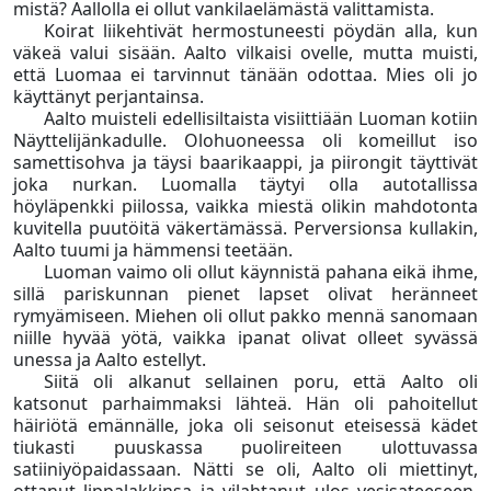
mistä? Aallolla ei ollut vankilaelämästä valittamista.
Koirat liikehtivät hermostuneesti pöydän alla, kun
väkeä valui sisään. Aalto vilkaisi ovelle, mutta muisti,
että Luomaa ei tarvinnut tänään odottaa. Mies oli jo
käyttänyt perjantainsa.
Aalto muisteli edellisiltaista visiittiään Luoman kotiin
Näyttelijänkadulle. Olohuoneessa oli komeillut iso
samettisohva ja täysi baarikaappi, ja piirongit täyttivät
joka nurkan. Luomalla täytyi olla autotallissa
höyläpenkki piilossa, vaikka miestä olikin mahdotonta
kuvitella puutöitä väkertämässä. Perversionsa kullakin,
Aalto tuumi ja hämmensi teetään.
Luoman vaimo oli ollut käynnistä pahana eikä ihme,
sillä pariskunnan pienet lapset olivat heränneet
rymyämiseen. Miehen oli ollut pakko mennä sanomaan
niille hyvää yötä, vaikka ipanat olivat olleet syvässä
unessa ja Aalto estellyt.
Siitä oli alkanut sellainen poru, että Aalto oli
katsonut parhaimmaksi lähteä. Hän oli pahoitellut
häiriötä emännälle, joka oli seisonut eteisessä kädet
tiukasti puuskassa puolireiteen ulottuvassa
satiiniyöpaidassaan. Nätti se oli, Aalto oli miettinyt,