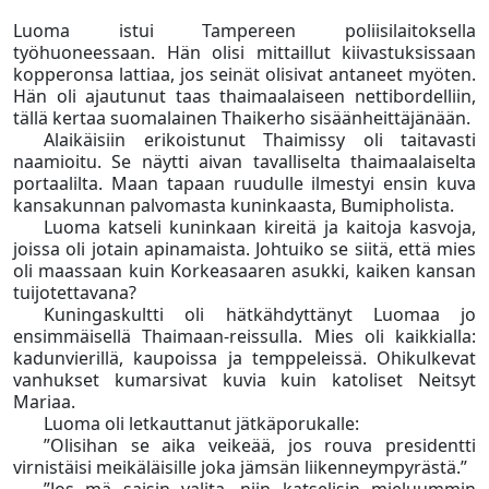
Luoma istui Tampereen poliisilaitoksella
työhuoneessaan. Hän olisi mittaillut kiivastuksissaan
kopperonsa lattiaa, jos seinät olisivat antaneet myöten.
Hän oli ajautunut taas thaimaalaiseen nettibordelliin,
tällä kertaa suomalainen Thaikerho sisäänheittäjänään.
Alaikäisiin erikoistunut Thaimissy oli taitavasti
naamioitu. Se näytti aivan tavalliselta thaimaalaiselta
portaalilta. Maan tapaan ruudulle ilmestyi ensin kuva
kansakunnan palvomasta kuninkaasta, Bumipholista.
Luoma katseli kuninkaan kireitä ja kaitoja kasvoja,
joissa oli jotain apinamaista. Johtuiko se siitä, että mies
oli maassaan kuin Korkeasaaren asukki, kaiken kansan
tuijotettavana?
Kuningaskultti oli hätkähdyttänyt Luomaa jo
ensimmäisellä Thaimaan-reissulla. Mies oli kaikkialla:
kadunvierillä, kaupoissa ja temppeleissä. Ohikulkevat
vanhukset kumarsivat kuvia kuin katoliset Neitsyt
Mariaa.
Luoma oli letkauttanut jätkäporukalle:
”Olisihan se aika veikeää, jos rouva presidentti
virnistäisi meikäläisille joka jämsän liikenneympyrästä.”