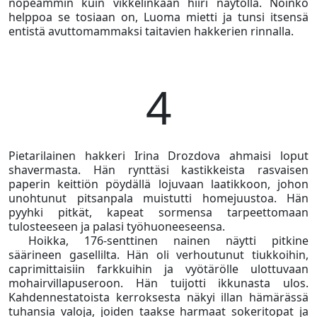
nopeammin kuin vikkelinkään hiiri näytöllä. Noinko
helppoa se tosiaan on, Luoma mietti ja tunsi itsensä
entistä avuttomammaksi taitavien hakkerien rinnalla.
4
Pietarilainen hakkeri Irina Drozdova ahmaisi loput
shavermasta. Hän rynttäsi kastikkeista rasvaisen
paperin keittiön pöydällä lojuvaan laatikkoon, johon
unohtunut pitsanpala muistutti homejuustoa. Hän
pyyhki pitkät, kapeat sormensa tarpeettomaan
tulosteeseen ja palasi työhuoneeseensa.
Hoikka, 176-senttinen nainen näytti pitkine
säärineen gasellilta. Hän oli verhoutunut tiukkoihin,
caprimittaisiin farkkuihin ja vyötärölle ulottuvaan
mohairvillapuseroon. Hän tuijotti ikkunasta ulos.
Kahdennestatoista kerroksesta näkyi illan hämärässä
tuhansia valoja, joiden taakse harmaat sokeritopat ja