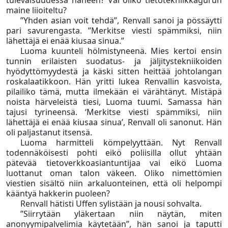
tulevaisuudessa häneen? Vai oliko tietotekniikkagurun
maine liioiteltu?
”Yhden asian voit tehdä”, Renvall sanoi ja pössäytti
pari savurengasta. ”Merkitse viesti spämmiksi, niin
lähettäjä ei enää kiusaa sinua.”
Luoma kuunteli hölmistyneenä. Mies kertoi ensin
tunnin erilaisten suodatus- ja jäljitystekniikoiden
hyödyttömyydestä ja käski sitten heittää johtolangan
roskalaatikkoon. Hän yritti lukea Renvallin kasvoista,
pilailiko tämä, mutta ilmekään ei värähtänyt. Mistäpä
noista härveleistä tiesi, Luoma tuumi. Samassa hän
tajusi tyrineensä. ‘Merkitse viesti spämmiksi, niin
lähettäjä ei enää kiusaa sinua’, Renvall oli sanonut. Hän
oli paljastanut itsensä.
Luoma harmitteli kömpelyyttään. Nyt Renvall
todennäköisesti pohti eikö poliisilla ollut yhtään
pätevää tietoverkkoasiantuntijaa vai eikö Luoma
luottanut oman talon väkeen. Oliko nimettömien
viestien sisältö niin arkaluonteinen, että oli helpompi
kääntyä hakkerin puoleen?
Renvall hätisti Uffen sylistään ja nousi sohvalta.
”Siirrytään yläkertaan niin näytän, miten
anonyymipalvelimia käytetään”, hän sanoi ja taputti