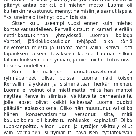
pitänyt antaa periksi, oli miehen motto. Luoma oli
kuitenkin rakastunut, mennyt naimisiin ja saanut lapsia.
Yksi unelma oli tehnyt lopun toisista.
Sitten kului useampi vuosi ennen kuin miehet
kohtasivat uudelleen. Renvall kutsuttiin kamarille erään
nettirikostutkinnan yhteydessä. Luoman kollega
Vahteri, jääkiekkokaukalon tyhjäpää, alkoi töniä
heiveröistä miestä ja Luoma meni väliin. Renvall otti
tapauksen jälkeen tavakseen kutsua Luoman silloin
tällöin luokseen päihtymään, ja niin miehet tutustuivat
toisiinsa uudelleen.
Kun kouluaikojen ennakkoasetelmat ja
ryhmäpaineet olivat poissa, Luoma näki toisen
Renvallin, älykkään ja sisimmältään herkän miehen.
Luoma ei voinut olla miettimättä, miltä hän mahtoi
näyttää Renvallin silmissä. Välittävältä perheenisältä,
jolle lapset olivat kaikki kaikessa? Luoma pudisti
päätään epäuskoisena. Oliko hän muuttunut vai oliko
hänen konservatisminsa versonut siitä, mitä
kouluaikoina oli kuviteltu rohkeaksi kapinaksi? Oliko
tupakanpoltto, viinan juonti ja tyttöjen vikittely ollut
vain varhainen siirtymäriitti tavallisen työtätekevän