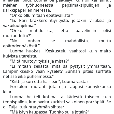
ainakaan ollut, Luoma oli päätellyt, kun oli kahlannut
miehen työhuoneessa pepsimaksipullojen ja
karkkipaperien meressä.
”Onko ollu mitään epätavallista?”
”Ei. Pari krakkerointiyritystä, joitakin viruksia ja
vakoiluohjelmia.”
”Onko mahdollista, että palvelimiin olisi
murtauduttu?”
”No onhan se mahdollista, mutta
epätodennäköstä.”
Luoma huokasi. Keskustelu vaahtosi kuin maito
kuivista utareista.
”Mitä murtoyrityksiä ja mistä?”
”Ei mitään sellasta, mitä sä pystysit ymmärtään.
Lämpimikseskö vaan kyselet? Sunhan pitäis surffata
netissä eikä puhelimessa.”
”Kiitti ja sori että häiritsin”, Luoma vastasi.
Forsblom murahti jotain ja räppäsi kännykkänsä
kiinni.
Luoma heitteli kotimaista kädestä toiseen kuin
tennispalloa, kun ovelta kurkisti valkoinen pörröpää. Se
oli Tuija, tutkintaryhmän sihteeri.
”Mä käyn kaupassa. Tuonko sulle jotain?”