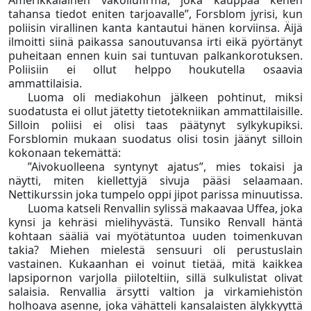
Amerikkalainen vakoilufirma, joka kauppaa kenen
tahansa tiedot eniten tarjoavalle”, Forsblom jyrisi, kun
poliisin virallinen kanta kantautui hänen korviinsa. Äijä
ilmoitti siinä paikassa sanoutuvansa irti eikä pyörtänyt
puheitaan ennen kuin sai tuntuvan palkankorotuksen.
Poliisiin ei ollut helppo houkutella osaavia
ammattilaisia.
Luoma oli mediakohun jälkeen pohtinut, miksi
suodatusta ei ollut jätetty tietotekniikan ammattilaisille.
Silloin poliisi ei olisi taas päätynyt sylkykupiksi.
Forsblomin mukaan suodatus olisi tosin jäänyt silloin
kokonaan tekemättä:
”Aivokuolleena syntynyt ajatus”, mies tokaisi ja
näytti, miten kiellettyjä sivuja pääsi selaamaan.
Nettikurssin joka tumpelo oppi jipot parissa minuutissa.
Luoma katseli Renvallin sylissä makaavaa Uffea, joka
kynsi ja kehräsi mielihyvästä. Tunsiko Renvall häntä
kohtaan sääliä vai myötätuntoa uuden toimenkuvan
takia? Miehen mielestä sensuuri oli perustuslain
vastainen. Kukaanhan ei voinut tietää, mitä kaikkea
lapsipornon varjolla piiloteltiin, sillä sulkulistat olivat
salaisia. Renvallia ärsytti valtion ja virkamiehistön
holhoava asenne, joka vähätteli kansalaisten älykkyyttä