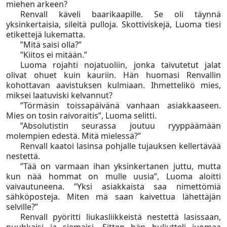
miehen arkeen?
Renvall käveli baarikaapille. Se oli täynnä
yksinkertaisia, sileitä pulloja. Skottiviskejä, Luoma tiesi
etikettejä lukematta.
”Mitä saisi olla?”
”Kiitos ei mitään.”
Luoma rojahti nojatuoliin, jonka taivutetut jalat
olivat ohuet kuin kauriin. Hän huomasi Renvallin
kohottavan aavistuksen kulmiaan. Ihmettelikö mies,
miksei laatuviski kelvannut?
”Törmäsin toissapäivänä vanhaan asiakkaaseen.
Mies on tosin raivoraitis”, Luoma selitti.
”Absolutistin seurassa joutuu ryyppäämään
molempien edestä. Mitä mielessä?”
Renvall kaatoi lasinsa pohjalle tujauksen kellertävää
nestettä.
”Tää on varmaan ihan yksinkertanen juttu, mutta
kun nää hommat on mulle uusia”, Luoma aloitti
vaivautuneena. ”Yksi asiakkaista saa nimettömiä
sähköposteja. Miten mä saan kaivettua lähettäjän
selville?”
Renvall pyöritti liukasliikkeistä nestettä lasissaan,