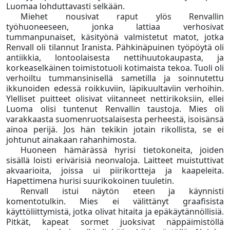
Luomaa lohduttavasti selkään.
Miehet nousivat raput ylös Renvallin
työhuoneeseen, jonka lattiaa verhosivat
tummanpunaiset, käsityönä valmistetut matot, jotka
Renvall oli tilannut Iranista. Pähkinäpuinen työpöytä oli
antiikkia, lontoolaisesta nettihuutokaupasta, ja
korkeaselkäinen toimistotuoli kotimaista tekoa. Tuoli oli
verhoiltu tummansinisellä sametilla ja soinnutettu
ikkunoiden edessä roikkuviin, läpikuultaviin verhoihin.
Ylelliset puitteet olisivat viitanneet nettirikoksiin, ellei
Luoma olisi tuntenut Renvallin taustoja. Mies oli
varakkaasta suomenruotsalaisesta perheestä, isoisänsä
ainoa perijä. Jos hän tekikin jotain rikollista, se ei
johtunut ainakaan rahanhimosta.
Huoneen hämärässä hyrisi tietokoneita, joiden
sisällä loisti erivärisiä neonvaloja. Laitteet muistuttivat
akvaarioita, joissa ui piirikortteja ja kaapeleita.
Hapettimena hurisi suurikokoinen tuuletin.
Renvall istui näytön eteen ja käynnisti
komentotulkin. Mies ei välittänyt graafisista
käyttöliittymistä, jotka olivat hitaita ja epäkäytännöllisiä.
Pitkät, kapeat sormet juoksivat näppäimistöllä