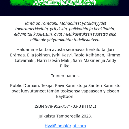
Tämä on romaani. Mahdolliset yhtäläisyydet
tavaramerkkeihin, yrityksiin, paikkoihin ja henkilöihin,
eläviin tai kuolleisiin, ovat mielikuvituksen tuotetta eikä
niillä ole yhtymäkohtia todellisuuteen.
Haluamme kiittää avusta seuraavia henkilöitä: Jari
Erämaa, Eija Jokinen, Jyrki Kasvi, Tapio Keihänen, Kimmo
Latvamäki, Harri István Mäki, Sami Mäkinen ja Andy
Pilke.
Toinen painos.
Public Domain. Tekijät Päivi Kannisto ja Santeri Kannisto
ovat luovuttaneet tämän teoksensa vapaaseen yleiseen
käyttöön.
ISBN 978-952-7571-03-3 (HTML)
Julkaistu Tampereella 2023.
HyväElämäKirjat.com