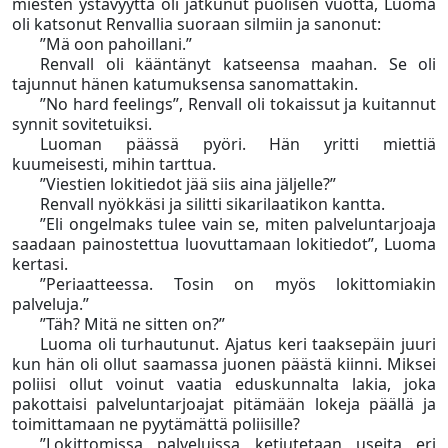
miesten ystävyyttä oli jatkunut puolisen vuotta, Luoma
oli katsonut Renvallia suoraan silmiin ja sanonut:
”Mä oon pahoillani.”
Renvall oli kääntänyt katseensa maahan. Se oli
tajunnut hänen katumuksensa sanomattakin.
”No hard feelings”, Renvall oli tokaissut ja kuitannut
synnit sovitetuiksi.
Luoman päässä pyöri. Hän yritti miettiä
kuumeisesti, mihin tarttua.
”Viestien lokitiedot jää siis aina jäljelle?”
Renvall nyökkäsi ja silitti sikarilaatikon kantta.
”Eli ongelmaks tulee vain se, miten palveluntarjoaja
saadaan painostettua luovuttamaan lokitiedot”, Luoma
kertasi.
”Periaatteessa. Tosin on myös lokittomiakin
palveluja.”
”Täh? Mitä ne sitten on?”
Luoma oli turhautunut. Ajatus keri taaksepäin juuri
kun hän oli ollut saamassa juonen päästä kiinni. Miksei
poliisi ollut voinut vaatia eduskunnalta lakia, joka
pakottaisi palveluntarjoajat pitämään lokeja päällä ja
toimittamaan ne pyytämättä poliisille?
”Lokittomissa palveluissa ketjutetaan useita eri